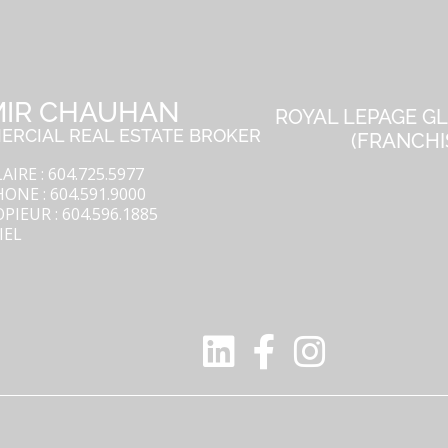
Ce site Web est exploité par une
agence immobilière ou un
courtier/agent immobilier qui est
IR CHAUHAN
membre de l'Association
ROYAL LEPAGE G
RCIAL REAL ESTATE BROKER
(FRANCHI
canadienne de l'immeuble.
Le contenu des inscriptions
AIRE : 604.725.5977
ONE : 604.591.9000
présentées sur ce site Web est
PIEUR : 604.596.1885
protégé par la Loi sur le droit
IEL
d'auteur et autres lois, et est
uniquement destiné à l'usage
privé et non commercial des
particuliers. Toute autre
reproduction, distribution ou
utilisation du contenu des
inscriptions, en tout ou en partie,