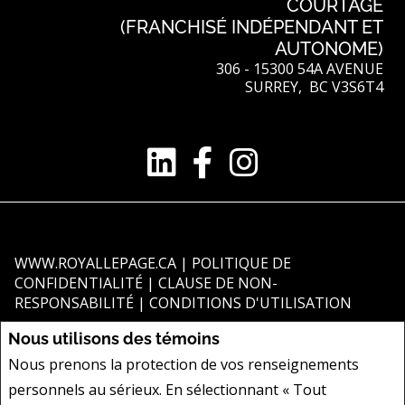
COURTAGE
(FRANCHISÉ INDÉPENDANT ET
AUTONOME)
306 - 15300 54A AVENUE
SURREY, BC V3S6T4
WWW.ROYALLEPAGE.CA
|
POLITIQUE DE
CONFIDENTIALITÉ
|
CLAUSE DE NON-
RESPONSABILITÉ
|
CONDITIONS D'UTILISATION
Tous les renseignements affichés sont jugés fiables; leur exactitude n'est
Nous utilisons des témoins
toutefois pas garantie et doit être vérifiée de façon indépendante. Aucune
Nous prenons la protection de vos renseignements
garantie ni représentation de quelque nature que ce soit est donnée quant
personnels au sérieux. En sélectionnant « Tout
à l'exactitude desdits renseignements. Ne vise pas à solliciter les acheteurs