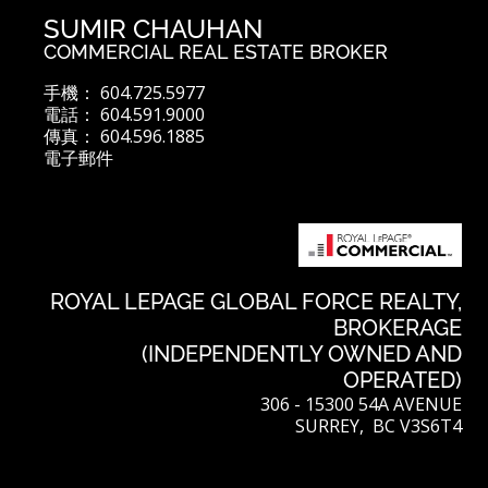
SUMIR CHAUHAN
COMMERCIAL REAL ESTATE BROKER
手機： 604.725.5977
電話： 604.591.9000
傳真： 604.596.1885
電子郵件
ROYAL LEPAGE GLOBAL FORCE REALTY,
BROKERAGE
(INDEPENDENTLY OWNED AND
OPERATED)
306 - 15300 54A AVENUE
SURREY, BC V3S6T4