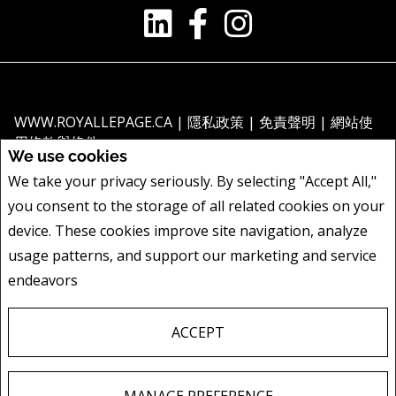
WWW.ROYALLEPAGE.CA
|
隱私政策
|
免責聲明
|
網站使
用條款與條件
We use cookies
All information displayed is believed to be accurate, but is not guaranteed
We take your privacy seriously. By selecting "Accept All,"
and should be independently verified. No warranties or representations of
you consent to the storage of all related cookies on your
any kind are made with respect to the accuracy of such information. Not
intended to solicit buyers or sellers, landlords or tenants currently under
device. These cookies improve site navigation, analyze
contract. The trademarks REALTOR®, REALTORS® and the REALTOR® logo
usage patterns, and support our marketing and service
are controlled by The Canadian Real Estate Association (CREA) and identify
endeavors
隱私政策
real estate professionals who are members of CREA.
The trademarks MLS®, Multiple Listing Service® and the associated logos
are owned by CREA and identify the quality of services provided by real
ACCEPT
estate professionals who are members of CREA.
REALTOR® contact information provided to facilitate inquiries from
consumers interested in Real Estate services. Please do not contact the